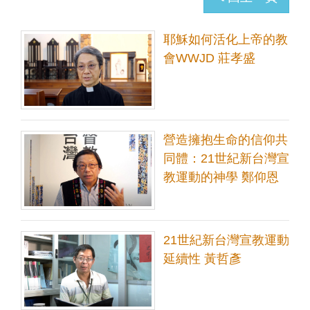
耶穌如何活化上帝的教
會WWJD 莊孝盛
營造擁抱生命的信仰共
同體：21世紀新台灣宣
教運動的神學 鄭仰恩
21世紀新台灣宣教運動
延續性 黃哲彥